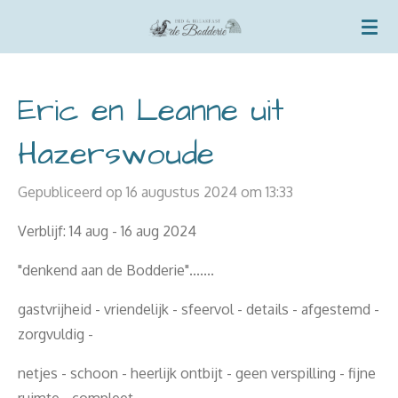
Ga
direct
naar
de
Eric en Leanne uit
hoofdinhoud
Hazerswoude
Gepubliceerd op 16 augustus 2024 om 13:33
Verblijf: 14 aug - 16 aug 2024
"denkend aan de Bodderie".......
gastvrijheid - vriendelijk - sfeervol - details - afgestemd -
zorgvuldig -
netjes - schoon - heerlijk ontbijt - geen verspilling - fijne
ruimte - compleet -