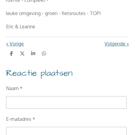
leuke omgeving - groen - fietsroutes - TOP!
Eric & Leanne
«
Vorige
Volgende
»
D
D
S
D
e
e
h
e
l
e
a
l
Reactie plaatsen
e
l
r
e
n
e
n
Naam *
E-mailadres *