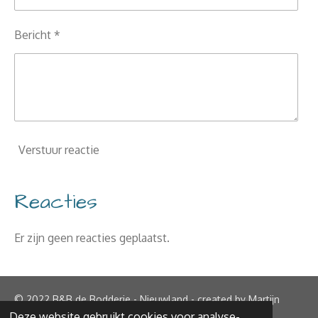
Bericht *
Verstuur reactie
Reacties
Er zijn geen reacties geplaatst.
© 2022 B&B de Bodderie - Nieuwland - created by Martijn
Deze website gebruikt cookies voor analyse-
Bodde