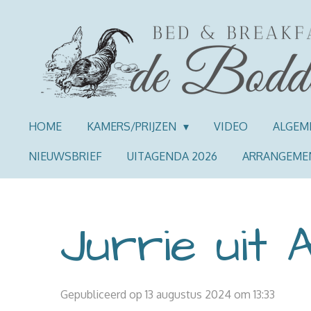
Ga
direct
naar
de
hoofdinhoud
HOME
KAMERS/PRIJZEN
VIDEO
ALGEM
NIEUWSBRIEF
UITAGENDA 2026
ARRANGEME
Jurrie uit 
Gepubliceerd op 13 augustus 2024 om 13:33