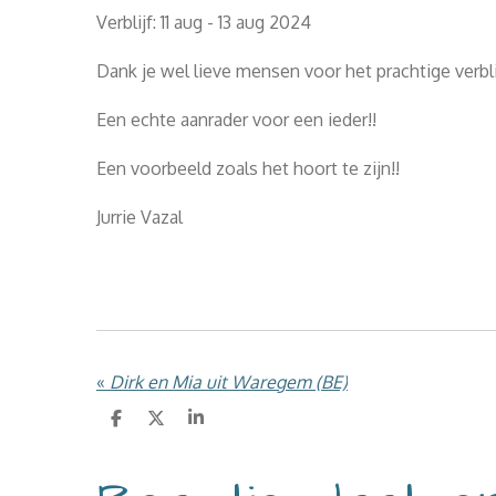
Verblijf: 11 aug - 13 aug 2024
Dank je wel lieve mensen voor het prachtige verblij
Een echte aanrader voor een ieder!!
Een voorbeeld zoals het hoort te zijn!!
Jurrie Vazal
«
Dirk en Mia uit Waregem (BE)
D
D
S
e
e
h
l
e
a
e
l
r
n
e