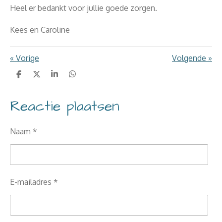
Heel er bedankt voor jullie goede zorgen.
Kees en Caroline
«
Vorige
Volgende
»
D
D
S
D
e
e
h
e
l
e
a
l
Reactie plaatsen
e
l
r
e
n
e
n
Naam *
E-mailadres *