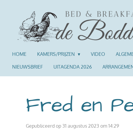
Ga
direct
naar
de
hoofdinhoud
HOME
KAMERS/PRIJZEN
VIDEO
ALGEM
NIEUWSBRIEF
UITAGENDA 2026
ARRANGEME
Fred en Pet
Gepubliceerd op 31 augustus 2023 om 14:29