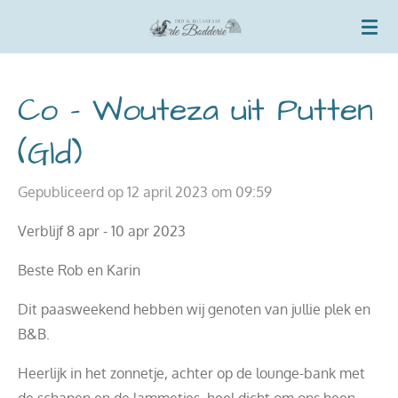
Ga
direct
naar
de
Co - Wouteza uit Putten
hoofdinhoud
(Gld)
Gepubliceerd op 12 april 2023 om 09:59
Verblijf 8 apr - 10 apr 2023
Beste Rob en Karin
Dit paasweekend hebben wij genoten van jullie plek en
B&B.
Heerlijk in het zonnetje, achter op de lounge-bank met
de schapen en de lammetjes, heel dicht om ons heen.