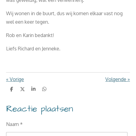
Wij wonen in de buurt, dus wij komen elkaar vast nog
wel een keer tegen.
Rob en Karin bedankt!
Liefs Richard en Jenneke.
«
Vorige
Volgende
»
D
D
S
D
e
e
h
e
l
e
a
l
Reactie plaatsen
e
l
r
e
n
e
n
Naam *