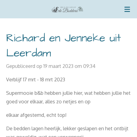
Ga
direct
naar
de
Richard en Jenneke uit
hoofdinhoud
Leerdam
Gepubliceerd op 19 maart 2023 om 09:34
Verblijf 17 mrt - 18 mrt 2023
Supermooie b&b hebben jullie hier, wat hebben jullie het
goed voor elkaar, alles zo netjes en op
elkaar afgestemd, echt top!
De bedden lagen heerlijk, lekker geslapen en het ontbijt
was geweldig, wat een verwennerij.